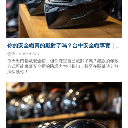
你的安全帽真的戴對了嗎？台中安全帽專賣｜
靜宜安全帽專賣｜弘光安全帽專賣
發佈：2025/03/17
每天出門都戴安全帽，但你確定自己戴對了嗎？錯誤的佩戴
方式可能會讓安全帽的防護力大打折扣，甚至在關鍵時刻無
法保護你！