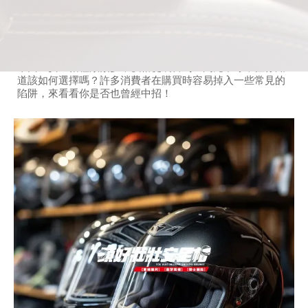
買安全帽要注意什麼？台中安全帽｜靜宜安全
帽｜弘光安全帽
發佈：2025/03/17
市面上安全帽種類繁多，價格從幾百到上萬元不等，但你知
道該如何選擇嗎？許多消費者在購買時容易掉入一些常見的
陷阱，來看看你是否也曾經中招！