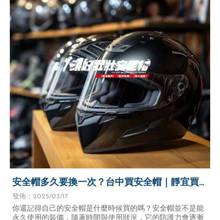
安全帽多久要換一次？台中買安全帽｜靜宜買
安全帽｜弘光買安全帽
發佈：2025/03/17
你還記得自己的安全帽是什麼時候買的嗎？安全帽並不是能
永久使用的裝備，隨著時間與使用狀況，它的防護力會逐漸