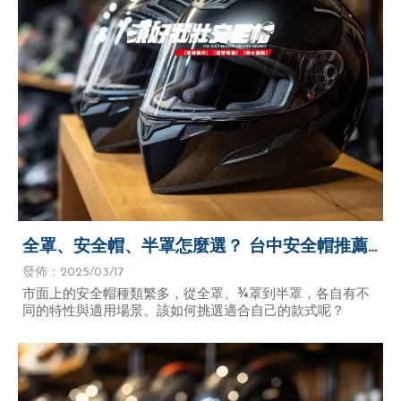
全罩、安全帽、半罩怎麼選？ 台中安全帽推薦
｜靜宜安全帽推薦｜弘光安全帽推薦
發佈：2025/03/17
市面上的安全帽種類繁多，從全罩、¾罩到半罩，各自有不
同的特性與適用場景。該如何挑選適合自己的款式呢？